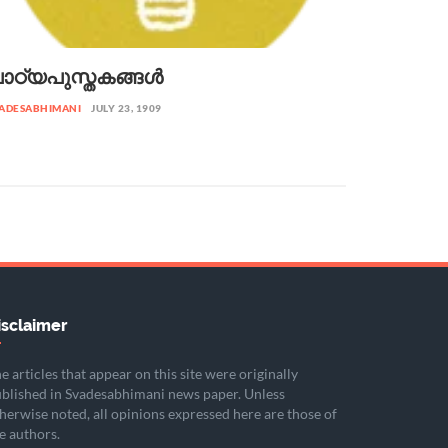
ാഠ്യപുസ്തകങ്ങൾ
ADESABHIMANI
JULY 23, 1909
isclaimer
e articles that appear on this site were originally
blished in Svadesabhimani news paper. Unless
herwise noted, all opinions expressed here are those of
e authors.