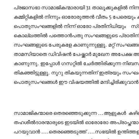
പ്രജാസഭാ സാമാജികന്മാരായി 31 താലൂക്കുകളിൽ നിന്
കമ്മിറ്റികളിൽ നിന്നും ഓരോരുത്തൻ വീതം 5 പേരെയും 
പൊതുസംഘങ്ങളിൽ നിന്ന് ഓരോ പ്രതിനിധിയും സ്വീക
കൊല്ലത്തിൽ പത്തൊൻപതു സംഘങ്ങളുടെ പ്രാതിനിധ്യം അ
സംഘങ്ങളുടെ പേരുകളേ കാണുന്നുള്ളൂ. മറ്റ് സംഘങ്ങ
താമസിയാതെ ഡിവിഷൻ പേഷ്ക്കാർ മുഖേന അപേക്ഷ അയക
കാണുന്നു. ഇപ്പോൾ ഗസറ്റിൽ ചേർത്തിരിക്കുന്ന നിബന
തികഞ്ഞിട്ടുള്ളൂ. നൂറു തികയുന്നതിന് ഇത്രയും സംഘ
പൊതുസംഘങ്ങൾ ഈ വിഷയത്തിൽ മന്ദിച്ചിരിക്കുവാൻ 
സാമാജികന്മാരെ തെരഞ്ഞെടുക്കുന്ന ...ആളുകൾ കഴ
തഹശീൽദാരന്മാരുടെ ഇടയിൽ ഓരോരോ അപ്രാപ്തന്മാരെയും
പറയുവാൻ ....തെരഞ്ഞെടുത്ത് ....സഭയിൽ ഉന്തിത്തള