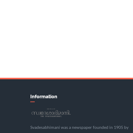
Information
Svadesabhimani was a newspaper founded in 1905 by