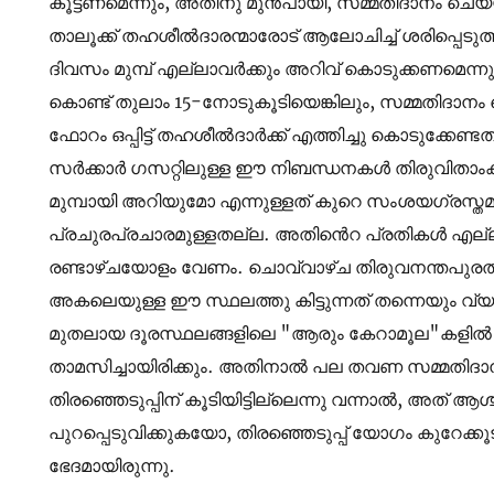
കൂട്ടണമെന്നും, അതിനു മുൻപായി, സമ്മതിദാനം ചെ
താലൂക്ക് തഹശീൽദാരന്മാരോട് ആലോചിച്ച് ശരിപ്പെടു
ദിവസം മുമ്പ് എല്ലാവർക്കും അറിവ് കൊടുക്കണമെന്നും
കൊണ്ട് തുലാം 15-നോടുകൂടിയെങ്കിലും, സമ്മതിദ
ഫോറം ഒപ്പിട്ട് തഹശീൽദാർക്ക് എത്തിച്ചു കൊടുക്കേ
സർക്കാർ ഗസറ്റിലുള്ള ഈ നിബന്ധനകൾ തിരുവിതാംക
മുമ്പായി അറിയുമോ എന്നുള്ളത് കുറെ സംശയഗ്രസ്തമ
പ്രചുരപ്രചാരമുള്ളതല്ല. അതിൻെറ പ്രതികൾ എല്ലായ
രണ്ടാഴ്ചയോളം വേണം. ചൊവ്വാഴ്ച തിരുവനന്തപുരത്തു ന
അകലെയുള്ള ഈ സ്ഥലത്തു കിട്ടുന്നത് തന്നെയും വ്യാഴ
മുതലായ ദൂരസ്ഥലങ്ങളിലെ "ആരും കേറാമൂല"കളിൽ
താമസിച്ചായിരിക്കും. അതിനാൽ പല തവണ സമ്മതി
തിരഞ്ഞെടുപ്പിന് കൂടിയിട്ടില്ലെന്നു വന്നാൽ, അത് 
പുറപ്പെടുവിക്കുകയോ, തിരഞ്ഞെടുപ്പ് യോഗം കുറേക്കൂ
ഭേദമായിരുന്നു.