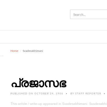
Home
Svadesabhimani
പ്രജാസഭ
PUBLISHED ON OCTOBER 24, 1906
BY
STAFF REPORTER
This article / write-up appeared in Svadesabhimani. Svadesab