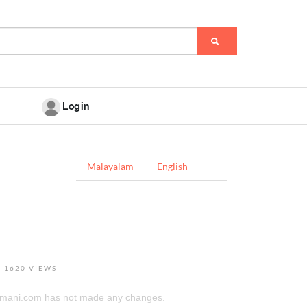
Login
Malayalam
English
1620 VIEWS
himani.com has not made any changes.