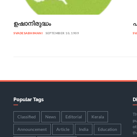
ഉഷാനിരുദ്ധം
പ
SVADESABHIMANI
SEPTEMBER 10, 1909
SV
Popular Tags
D
Th
Classified
News
Editorial
Kerala
pu
ot
Announcement
Article
India
Education
th