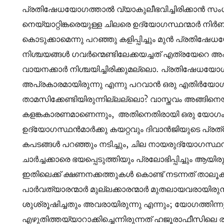
പ്രതിഷേധയോഗത്താൽ വ്യാകുലീഭവിച്ചിരിക്കാൻ സം
നെയ്യാറ്റിങ്കരെയുള്ള ചിലരെ ഉദ്യോഗസ്ഥന്മാർ നി
കൊടുക്കാമെന്നു പറഞ്ഞു കളിപ്പിച്ചും മുൻ പ്രതിഷേധയ
നിശ്ചയങ്ങൾ ഗവർന്മെണ്ടിലേക്കയച്ചത് എത്രയേറെ അപഹ
വായനക്കാർ നിശ്ചയിച്ചിരിക്കുമല്ലൊ. പ്രതിഷേധയ
അപ്രകാരമായിരുന്നു എന്നു പറവാൻ ഒരു എതിർയോഗം
താമസിക്കേണ്ടിയിരുന്നില്ലല്ലൊ? വാസ്തവം അങ്ങിന
കളങ്കകാരണമാണെന്നും, അതിനെതിരായി ഒരു യോഗം
ഉദ്യോഗസ്ഥൻമാർക്കു കയറ്റവും ദിവാൻജിയുടെ പ്രത്യേക 
കപടങ്ങൾ പറഞ്ഞും നടിച്ചും, ചില നായരുദ്യോഗസ്ഥന്മ
ചാർച്ചക്കാരെ ഭയപ്പെടുത്തിയും പ്രലോഭിപ്പിച്ചും ആയി
ഇതിലെക്ക് ക്ഷണനക്കത്തുകൾ കൊണ്ട് നടന്നത് താലൂ
പാർവത്യാരന്മാർ മുല്ലക്കാരന്മാർ മുതലായവരായിരുന
ശുശ്രൂഷിച്ചതും അവരായിരുന്നു എന്നും; യോഗത്തിന്ന
എഴുതിത്തയ്യാറാക്കിച്ചെന്നിരുന്നത് ഹജൂരാഫീസിലെ രണ്