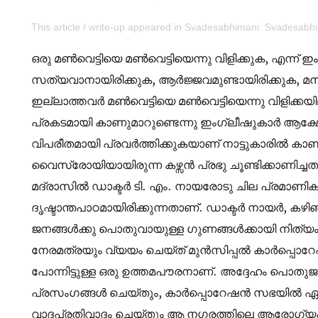
This article / write-up appeared in Svadesabhimani. Svadesab
ഒരു മൺവെട്ടിയെ മൺവെട്ടിയെന്നു വിളിക്കുക, എന്ന് 
സത്യവാനായിരിക്കുക, ആർജ്ജവമുണ്ടായിരിക്കുക, മന
ഇല്ലാത്തവർ മൺവെട്ടിയെ മൺവെട്ടിയെന്നു വിളിക്ക
പ്രകടമായി കാണുമാറുണ്ടെന്നു ഇംഗ്ലീഷുകാർ ആക്ഷേപി
വിപരീതമായി പ്രവർത്തിക്കുകയാണ് നാട്ടുകാരിൽ കാണ
വൈസ്രോയിയായിരുന്ന കഴ്സൻ പ്രഭു ചൂണ്ടിക്കാണിച്ചതു 
മദ്രാസിൽ ഡാക്ടർ ടി. എം. നായരോടു ചില പ്രമാണ
ദൃഷ്ടാന്തപാഠമായിരിക്കുന്നതാണ്. ഡാക്ടർ നായർ, കഴ
ജനങ്ങൾക്കു പൊതുവായുള്ള ഗുണങ്ങൾക്കായി നിത്യം 
നേരമത്രയും വ്യയം ചെയ്ത് മുൻസിപ്പൽ കാർപ്പ
പോന്നിട്ടുള്ള ഒരു ഉത്തമപൗരനാണ്. അദ്ദേഹം പൊ
പ്രസംഗങ്ങൾ ചെയ്തും, കാർപ്പൊറേഷൻ സഭയിൽ ഏതു സ
വാദപ്രതിവാദം ചെയ്തും ആ നഗരത്തിലെ ആരോഗ്യപര