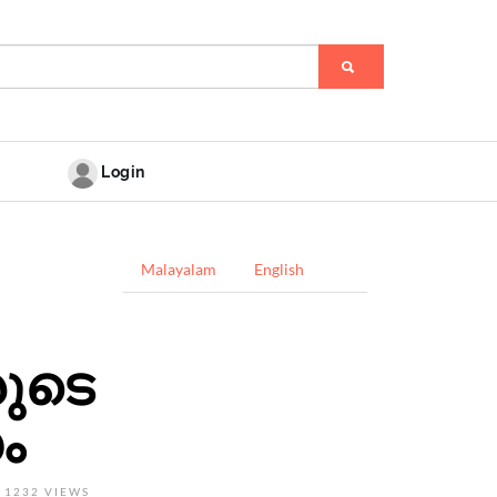
Login
Malayalam
English
ുടെ
ം
1232 VIEWS