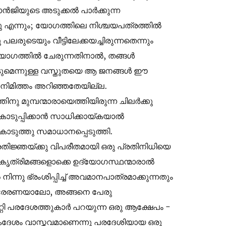
വാൻജിയുടെ അടുക്കൽ പാർക്കുന്ന
ു എന്നും; യോഗത്തിലെ നിശ്ചയപത്രത്തിൽ
പലരുടെയും വീട്ടിലേക്കയച്ചിരുന്നതെന്നും
ു യോഗത്തിൽ ചേരുന്നതിനാൽ, തങ്ങൾ
ടുമെന്നുള്ള വസ്തുതയെ ആ ജനങ്ങൾ ഈ
നിമിത്തം അറിഞ്ഞതേയില്ല.
 മുമ്പന്മാരായെത്തിയിരുന്ന ചിലർക്കു
ം കൊടുപ്പിക്കാൻ സാധിക്കായ്കയാൽ
് കൊടുത്തു സമാധാനപ്പെടുത്തി.
രതിജ്ഞയ്ക്കു വിപരീതമായി ഒരു പ്രതിനിധിയെ
കൃത്രിമങ്ങളൊക്കെ ഉദ്യോഗസ്ഥന്മാരാൽ
്നു ഭ്രംശിപ്പിച്ച് അവമാനപാത്രമാക്കുന്നതും
്രേരണയാലോ, അങ്ങനെ പേരു
റ്റി പരദേശത്തുകാർ പറയുന്ന ഒരു ആക്ഷേപം -
ഏകദേശം വാസ്തവമാണെന്നു പരദേശിയായ ഒരു