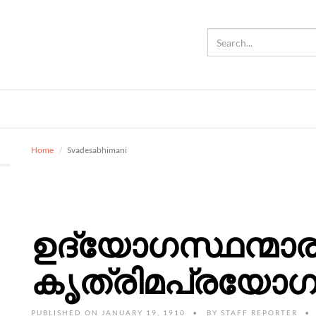
Home
Svadesabhimani
ഉദ്യോഗസ്ഥന്മാര
കൃത്രിമപ്രയോഗ
PUBLISHED ON JANUARY 19, 1910
BY
STAFF REPORTER