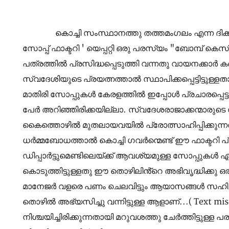
കൊച്ചി സംസ്ഥാനത്തു തത്തമംഗലം എന്ന ദിക്കിൽ 
സോപ്പ് ഫാക്ടറി ' യെപ്പറ്റി ഒരു പരസ്യം "ബോമ്പ്
പത്രത്തിൽ പ്രസിദ്ധപ്പെടുത്തി വന്നതു വായനക്കാർ ക
സ്വദേശിയുടെ പ്രയത്നത്താൽ സ്ഥാപിക്കപ്പെട്ടിട്ടുള്ള
മാതിരി സോപ്പുകൾ കേരളത്തിൽ ഇപ്പോൾ പ്രചാരപ്പെട്ട
പേർ അറിഞ്ഞിരിക്കയില്ലാ. സ്വദേശരാജാക്കന്മാരുട
കൈത്തൊഴിൽ മുതലായവയിൽ പ്രോത്സാഹിപ്പിക്കുന്നതിന
ധർമ്മബോധത്താൽ കൊച്ചി ഗവർന്മെണ്ട് ഈ ഫാക്ടറി പ്
ഡിപ്പാർട്ടുമെണ്ടിലെയ്ക്ക് ആവശ്യമുള്ള സോപ്പുകൾ
കൊടുത്തിട്ടുള്ളതു ഈ തൊഴിലിൻ്റെ അഭിവൃദ്ധിക്കു 
മാനേജർ വളരെ പണം ചെലവിട്ടും ആയാസങ്ങൾ സഹിച്ചും വ
തൊഴിൽ അഭ്യസിച്ചു വന്നിട്ടുള്ള ആളാണ്...( Text mi
നിശ്ചയിച്ചിരിക്കുന്നതായി മറുവശത്തു ചേർത്തിട്ടു