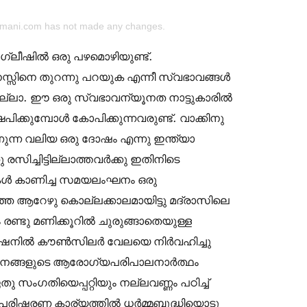
himani.com has not made any changes.
ഇംഗ്ലീഷിൽ ഒരു പഴമൊഴിയുണ്ട്.
സ്സിനെ തുറന്നു പറയുക എന്നീ സ്വഭാവങ്ങൾ
യില്ലാ. ഈ ഒരു സ്വഭാവന്യൂനത നാട്ടുകാരിൽ
ക്കുമ്പോൾ കോപിക്കുന്നവരുണ്ട്. വാക്കിനു
ുന്ന വലിയ ഒരു ദോഷം എന്നു ഇന്ത്യാ
രസിച്ചിട്ടില്ലാത്തവർക്കു ഇതിനിടെ
ികൾ കാണിച്ച സമയലംഘനം ഒരു
ിഞ്ഞ ആറേഴു കൊല്ലക്കാലമായിട്ടു മദ്രാസിലെ
രണ്ടു മണിക്കൂറിൽ ചുരുങ്ങാതെയുള്ള
ൊറേഷനിൽ കൗൺസിലർ വേലയെ നിർവഹിച്ചു
തുജനങ്ങളുടെ ആരോഗ്യപരിപാലനാർത്ഥം
ംഗതിയെപ്പറ്റിയും നല്ലവണ്ണം പഠിച്ച്
ിഷ്കരണ കാര്യത്തിൽ ധർമ്മബുദ്ധിയൊടു