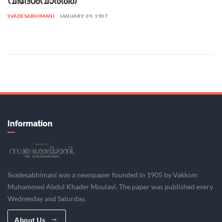
വിദേശവാർത്ത
SVADESABHIMANI
JANUARY 09, 1907
Information
Svadesabhimani was a newspaper founded in 1905 by Vakkom
Muhammed Abdul Khader Moulavi. The paper was published every
Wednesday and Saturday.
About Us