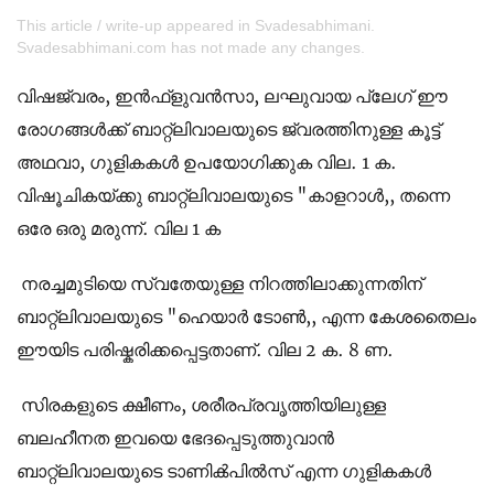
This article / write-up appeared in Svadesabhimani.
Svadesabhimani.com has not made any changes.
വിഷജ്വരം, ഇന്‍ഫ്ളുവന്‍സാ, ലഘുവായ പ്ലേഗ് ഈ
രോഗങ്ങള്‍ക്ക് ബാറ്റ്ലിവാലയുടെ ജ്വരത്തിനുള്ള കൂട്ട്
അഥവാ, ഗുളികകള്‍ ഉപയോഗിക്കുക വില. 1 ക.
വിഷൂചികയ്ക്കു ബാറ്റ്ലിവാലയുടെ "കാളറാള്‍,, തന്നെ
ഒരേ ഒരു മരുന്ന്. വില 1 ക
നരച്ചമുടിയെ സ്വതേയുള്ള നിറത്തിലാക്കുന്നതിന്
ബാറ്റ്ലിവാലയുടെ "ഹെയാര്‍ ടോണ്‍,, എന്ന കേശതൈലം
ഈയിട പരിഷ്കരിക്കപ്പെട്ടതാണ്. വില 2 ക. 8 ണ.
സിരകളുടെ ക്ഷീണം, ശരീരപ്രവൃത്തിയിലുള്ള
ബലഹീനത ഇവയെ ഭേദപ്പെടുത്തുവാന്‍
ബാറ്റ്ലിവാലയുടെ ടാണിക്‍പില്‍സ് എന്ന ഗുളികകള്‍