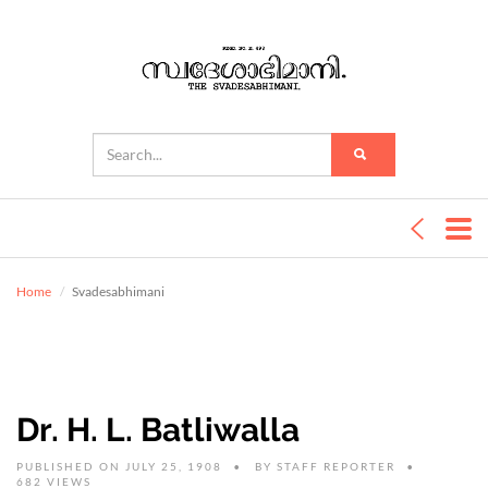
Home
Svadesabhimani
Dr. H. L. Batliwalla
PUBLISHED ON JULY 25, 1908
BY
STAFF REPORTER
682 VIEWS