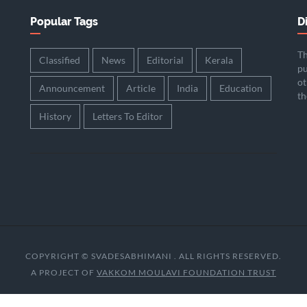
Popular Tags
D
Th
Classified
News
Editorial
Kerala
pu
ot
Announcement
Article
India
Education
th
History
Letters To Editor
COPYRIGHT © SVADESABHIMANI . ALL RIGHTS RESERVED.
A PROJECT OF
VAKKOM MOULAVI FOUNDATION TRUST