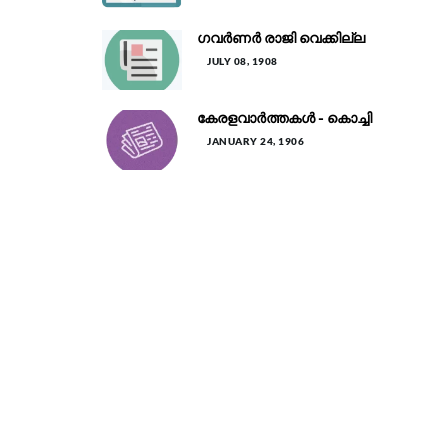
ഗവർണർ രാജി വെക്കില്ല
JULY 08, 1908
കേരളവാർത്തകൾ - കൊച്ചി
JANUARY 24, 1906