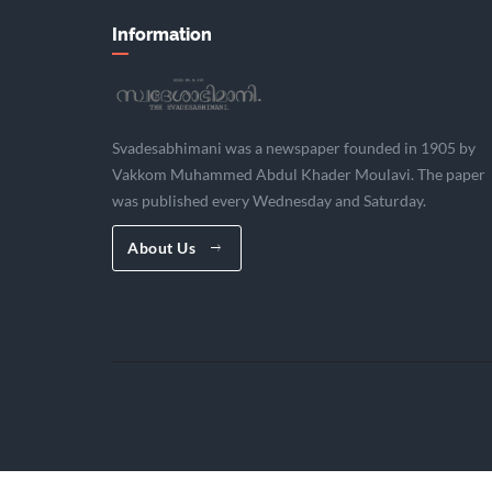
Information
Svadesabhimani was a newspaper founded in 1905 by
Vakkom Muhammed Abdul Khader Moulavi. The paper
was published every Wednesday and Saturday.
About Us