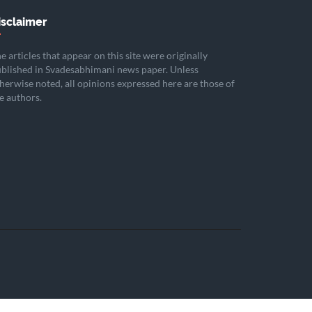
isclaimer
e articles that appear on this site were originally
blished in Svadesabhimani news paper. Unless
herwise noted, all opinions expressed here are those of
e authors.