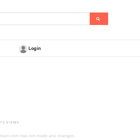
Login
73 VIEWS
himani.com has not made any changes.