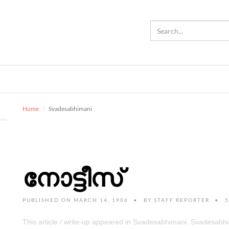
Home
Svadesabhimani
നോട്ടീസ്
PUBLISHED ON MARCH 14, 1906
BY
STAFF REPORTER
5
This article / write-up appeared in Svadesabhimani. Svadesab