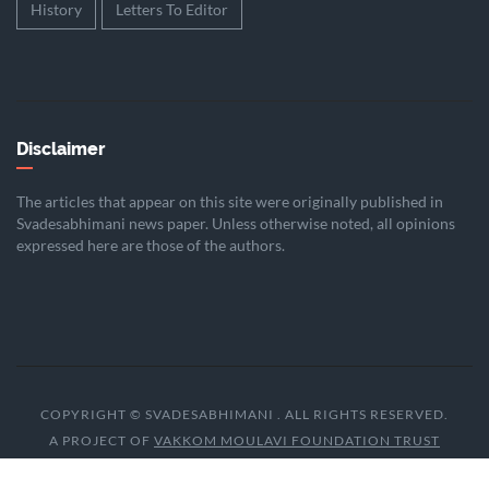
History
Letters To Editor
Disclaimer
The articles that appear on this site were originally published in
Svadesabhimani news paper. Unless otherwise noted, all opinions
expressed here are those of the authors.
COPYRIGHT © SVADESABHIMANI . ALL RIGHTS RESERVED.
A PROJECT OF
VAKKOM MOULAVI FOUNDATION TRUST