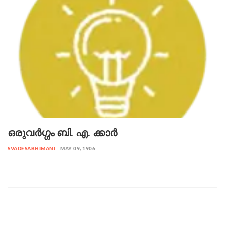
ഒരുവർഗ്ഗം ബി. എ. ക്കാർ
SVADESABHIMANI
MAY 09, 1906