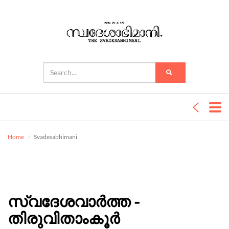
Home
Svadesabhimani
സ്വദേശവാർത്ത -
തിരുവിതാംകൂർ