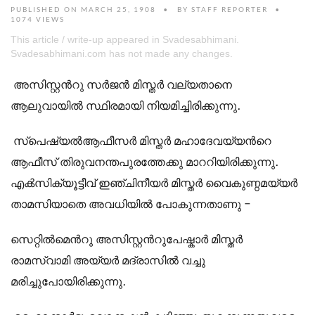
PUBLISHED ON MARCH 25, 1908
BY
STAFF REPORTER
1074 VIEWS
This article / write-up appeared in Svadesabhimani.
Svadesabhimani.com has not made any changes.
അസിസ്റ്റന്‍റു സര്‍ജന്‍ മിസ്തര്‍ വല്യതാനെ
ആലുവായില്‍ സ്ഥിരമായി നിയമിച്ചിരിക്കുന്നു.
സ്പെഷ്യല്‍ആഫീസര്‍ മിസ്തര്‍ മഹാദേവയ്യന്‍റെ
ആഫീസ് തിരുവനന്തപുരത്തേക്കു മാററിയിരിക്കുന്നു.
എക്‍സിക്യൂട്ടീവ് ഇഞ്ചിനീയര്‍ മിസ്തര്‍ വൈകുണ്ഠമയ്യര്‍
താമസിയാതെ അവധിയില്‍ പോകുന്നതാണു -
സെറ്റില്‍മെന്‍റു അസിസ്റ്റന്‍റുപേഷ്കാര്‍ മിസ്തര്‍
രാമസ്വാമി അയ്യര്‍ മദ്രാസില്‍ വച്ചു
മരിച്ചുപോയിരിക്കുന്നു.