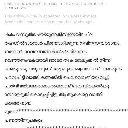
PUBLISHED ON MAY 06, 1908
BY
STAFF REPORTER
1068 VIEWS
This article / write-up appeared in Svadesabhimani.
Svadesabhimani.com has not made any changes.
കരം വസൂല്‍ചെയ്യുന്നതിന് ഈയിട ചില
തഹശീല്‍ദാരന്മാര്‍ പ്രയോഗിക്കുന്ന നവീനസമ്പ്രദായം
ഇതാണ്. ദേവസ്വങ്ങള്‍ക്ക് പ്രതിമാസം
വെഞ്ഞനംവകയായി ഓരോ തുക താലൂക്കില്‍ നിന്ന്
കൊടുത്തു വരുന്നുണ്ട്. ആ തുകകളെ ദേവസ്വക്കാരുടെ
പററുചിട്ടി വാങ്ങി കണക്കില്‍ ചെലവെഴുതിയുംവച്ച്,
പാര്‍വ്വത്യകാരന്മാരെക്കൊണ്ട് ദേവസ്വക്കാര്‍ക്കു
നോട്ടെഴുതി കൊടുപ്പിച്ചിട്ട്, ആ തുകകളെ വാങ്ങി
കരത്തിനായി
മുതല്‍***************************************
പണത്തിനുപകരം