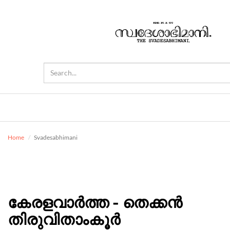
Home
Svadesabhimani
കേരളവാർത്ത - തെക്കൻ
തിരുവിതാംകൂർ