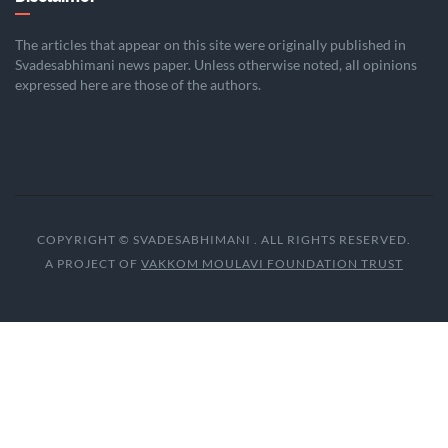
The articles that appear on this site were originally published in
Svadesabhimani news paper. Unless otherwise noted, all opinions
expressed here are those of the authors.
COPYRIGHT © SVADESABHIMANI . ALL RIGHTS RESERVED.
A PROJECT OF
VAKKOM MOULAVI FOUNDATION TRUST