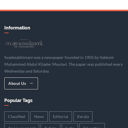
Information
Svadesabhimani was a newspaper founded in 1905 by Vakkom
Muhammed Abdul Khader Moulavi. The paper was published every
Wednesday and Saturday.
About Us
Popular Tags
Classified
News
Editorial
Kerala