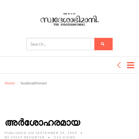
Home
Svadesabhimani
അർശോഹരമായ
PUBLISHED ON SEPTEMBER 29, 1909
BY
STAFF REPORTER
533 VIEWS