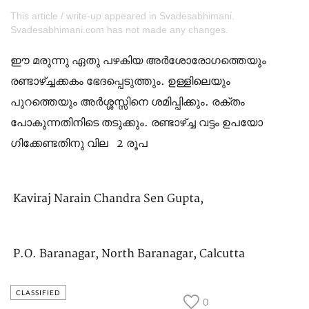
This article / write-up appeared in Svadesabhimani.
Svadesabhimani.com has not made any changes.
ഈ മരുന്നു ഏതു പഴകിയ അർശോരോ​ഗത്തെയും
രണ്ടാഴ്ച്ചക്കകം ഭേദപ്പെടുത്തും. ഉള്ളിലെയും
പുറത്തെയും അർശ്ശസ്സിനെ ശമിപ്പിക്കും. രക്തം
പോകുന്നതിനിടെ തടുക്കും. രണ്ടാഴ്ച്ച വട്ടം ഉപയോ​
ഗിക്കേണ്ടതിനു വില 2 രൂപ
Kaviraj Narain Chandra Sen Gupta,
P.O. Baranagar, North Baranagar, Calcutta
CLASSIFIED
0