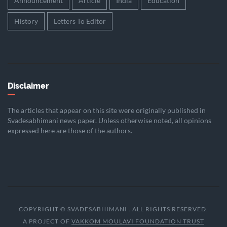
Announcement
Article
India
Education
History
Letters To Editor
Disclaimer
The articles that appear on this site were originally published in
Svadesabhimani news paper. Unless otherwise noted, all opinions
expressed here are those of the authors.
COPYRIGHT © SVADESABHIMANI . ALL RIGHTS RESERVED.
A PROJECT OF
VAKKOM MOULAVI FOUNDATION TRUST