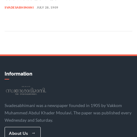
SVADESABHIMANI
JULY 28, 1909
Information
Svadesabhimani was a newspaper founded in 1905 by Vakkom
Muhammed Abdul Khader Moulavi. The paper was published every
Wednesday and Saturday.
About Us