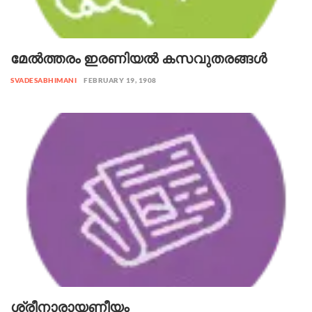
മേൽത്തരം ഇരണിയൽ കസവുതരങ്ങൾ
SVADESABHIMANI
FEBRUARY 19, 1908
ശ്രീനാരായണീയം