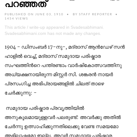
പറഞ്ഞത്
PUBLISHED ON JUNE 03, 1910
BY
STAFF REPORTER
1454 VIEWS
This article / write-up appeared in Svadesabhimani.
Svadesabhimani.com has not made any changes.
1904 - ഡിസംബര്‍ 17-നു-, മദ്രാസ് ആന്‍ഡേഴ് സന്‍
ഹാളില്‍ വെച്ച്, മദ്രാസ് സമുദായ പരിഷ്കാര
സംഘത്തിന്‍റെ പന്ത്രണ്ടാം വാര്‍ഷികോത്സവത്തിനു
അധ്യക്ഷനായിരുന്ന മിസ്റ്റര്‍ സി. ശങ്കരന്‍ നായര്‍
പ്രസംഗിച്ച അഭിപ്രായങ്ങളില്‍ ചിലത് താഴെ
ചേര്‍ക്കുന്നു: -
സമുദായ പരിഷ്കാര പ്രവൃത്തിയില്‍
അനുകൂലമായുള്ളവര്‍ പലരുണ്ട്: അവര്‍ക്കു അതില്‍
ചേര്‍ന്നു ഉത്സാഹിക്കുന്നതിലെക്കു വേണ്ട സമയമോ
അഭിലാഷമോ ഇല്ല. അവര്‍ സമുദായ പരിഷ്കാര