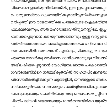
ചെയ്തപ്പൊൾ, അനുഭവിക്കാനിടയായ മനക്ലേശങ്ങൾ ഈ
പ്രേരകങ്ങളായിരുന്നില്ലെങ്കിൽ, ഇവ ഇപ്പൊഴത്തെപ്പ
പൊതുജനദ്രോഹകരമായിരിക്കുമായിരുന്നില്ലെന്നുള്
ഉൽപ്പത്തി ഈ രാജ്യത്തിലെ പ്രജകളുടെ ഐകമത്യത
ഫലമല്ലെന്നും, അത് മഹാരാജാവ് തിരുമനസ്സിലെ ഇച്ഛയ
ഹനിക്കപ്പെടുവാൻ കഴിയുന്നതാണെന്നും ഉള്ള വസ്തുത
പരിഷ്‌ക്കാരത്തെയോ ബഹിഷ്ക്കാരത്തെയൊ പറ്റി ജനങ്ങൾ
അവകാശമില്ലാത്തതാണ്. എങ്കിലും, പ്രജകളുടെ ഗുണത്തെ
ചട്ടത്തെ അവർക്കു അഭിമാനഹാനികരമായുള്ള വിധത്
അഭിലഷിക്കപ്പെടുവാൻ യോഗ്യമല്ലാത്ത പ്രകാരത്തിലും മ
ഗവർന്മെണ്ടിന്‍റെ ധർമ്മഭീരുതയിൽ സഹതപിക്കേണ്ടതായിട
പ്രസിദ്ധീകരിച്ചിരിക്കുന്ന ചട്ടങ്ങളിൽ, ജനങ്ങളുടെ അഭി
സർക്കാരുദ്യോഗസ്ഥന്മാരുടെ ധാർഷ്ട്യങ്ങൾക്കും ക
കൊടുക്കുകയും ചെയ്‌തിരിക്കുന്നതു തെരഞ്ഞെടുപ്പിനെ
പ്രതിപാദ്യവിഷയങ്ങളെയും ഗവർന്മെണ്ടിന്‍റെ യുക്