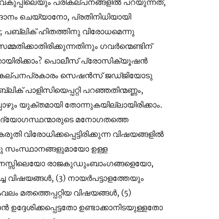
വകുപ്പിലെയും പരികല്പനങ്ങളിൽ പറയുന്നത്,
ദാനം ചെയ്യാനോ, പ്രതിനിധിയായി
ം; പബ്ലിക് ഹിതത്തിനു വിരോധമെന്നു
മതിക്കാതിരിക്കുന്നതിനും ഗവർന്മെണ്ടിന്
തായിരിക്കാം? പൊലീസ് പ്രോസിക്യൂഷൻ
റെ കല്പനപ്രകാരം സെഷൻസ് ജഡ്‌ജിയോടു
ിക് പാളിസിയെപ്പറ്റി പറഞ്ഞതിന്മണ്ണം,
്പൊഴും യുക്തമായി തോന്നുകയില്ലായിരിക്കാം.
ടുദ്യോഗസ്ഥന്മാരുടെ മനോഗതത്തെ
രുതി വിരോധിക്കപ്പെട്ടിരിക്കുന്ന വിഷയങ്ങളിൽ
്റു സംസ്ഥാനങ്ങളുമായോ ഉള്ള
ിരുമനസ്സിലെയോ രാജകുഡുംബാംഗങ്ങളെയോ,
ിഷയങ്ങൾ, (3) നായർപട്ടാളത്തേയും
ം മതത്തെപ്പറ്റിയ വിഷയങ്ങൾ, (5)
ദ്ദേശിക്കപ്പെട്ടതോ ഉണ്ടാക്കാനിടയുള്ളതോ