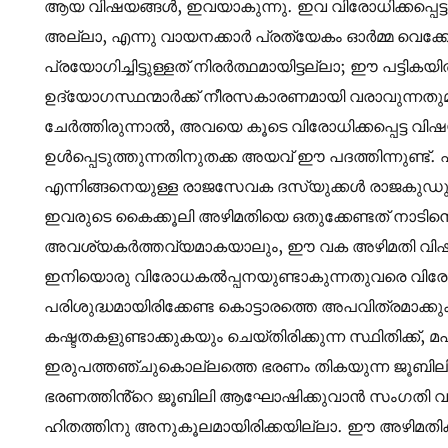
ആയ വിഷയങ്ങൾ, ഇവയാകുന്നു. ഇവ വിരോധിക്കപ്പെട്
അല്ലാ, എന്നു വായനക്കാർ പ്രത്യേകം ഓർമ്മ വെക്ക
പ്രയോഗിച്ചിട്ടുള്ളത് നിരർത്ഥമായിട്ടല്ലാ; ഈ പട്ടികയ
ഉദ്യോഗസ്ഥന്മാർക്ക് നീരസകാരണമായി വരാവുന്നത
ചേർത്തിരുന്നാൽ, അവയെ കൂടെ വിരോധിക്കപ്പെട്ട 
ഉൾപ്പെടുത്തുന്നതിനുതക്ക അയവ് ഈ പദത്തിന്നുണ്ട്.
എന്നിങ്ങനെയുള്ള രാജസേവക ദസ്യുക്കൾ രാജകുഡും
ഇവരുടെ കൈക്കൂലി അഴിമതിയെ ഒതുക്കേണ്ടത് നാടിൻെ
അവശ്യകർത്തവ്യമാകയാലും, ഈ വക അഴിമതി വിഷയങ്ങ
ഇനിയൊരു വിരോധകൽപ്പനയുണ്ടാകുന്നതുവരെ വിരോ
പരിശുദ്ധമായിരിക്കേണ്ട കൊട്ടാരത്തെ അപവിത്രമാക
കഷ്ടതകളുണ്ടാക്കുകയും ചെയ്തിരിക്കുന്ന സ്ഥിതിക്ക്
ഇരുപത്തഞ്ചുകൊല്ലത്തെ ഭരണം തികയുന്ന ജൂബിലി
ഭരണത്തിൻ്റെ ജൂബിലി ആഘോഷിക്കുവാൻ സംഗതി വരുത
ഹിതത്തിനു അനുകൂലമായിരിക്കയില്ലാ. ഈ അഴിമതികളെ