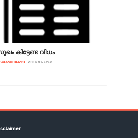
ുഖം കിട്ടേണ്ട വിധം
ADESABHIMANI
APRIL 04, 1910
isclaimer