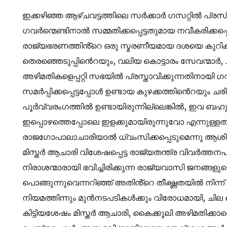
ഇക്കഴിഞ്ഞ ആഴ്ചവട്ടത്തിലെ സർക്കാർ ഗസറ്റിൽ പ്രസിദ്ധ
ഗവർന്മെണ്ടിനാൽ സമ്മതിക്കപ്പെട്ടതുമായ നവീകരിക്കപ്പെ
രാജ്യഭരണത്തിൻ്റെ ഒരു സ്മരണീയമായ ദശയെ കുറിക്
തെരഞ്ഞെടുപ്പിൻെറയും, വലിയ കൊട്ടാരം സേവന്മാർ,
അഴിമതികളെപ്പറ്റി സഭയിൽ പ്രസ്താവിക്കുന്നതിനായി 
സമർപ്പിക്കപ്പെട്ടപ്പോൾ ഉണ്ടായ കുഴക്കത്തിൻെറയും ച
പൂർവ്വരംഗത്തിൽ ഉണ്ടായിരുന്നില്ലെങ്കിൽ, ഇവ ബ
ഇപ്പൊഴത്തെപ്പോലെ ഇളക്കുമായിരുന്നുവോ എന്നുള്ളത് സ
രാജഗോപാലാചാരിയാൽ ധ്വംസിക്കപ്പെടുമെന്നു ആശിക്ക
മിസ്തർ ആചാരി വിശേഷപ്പെട്ട രാജ്യതന്ത്ര വിവർത്ത
നിരാശന്മാരായി ഭവിച്ചിരിക്കുന്ന രാജ്യവാസി ജനങ്ങള
പൊങ്ങുന്നുവെന്നറിഞ്ഞ് അതിൻ്റെ തീക്ഷ്ണതയിൽ നിന്ന്
നിയമത്തിന്നും മുൻനടപടികൾക്കും വിരോധമായി, ചി
കിട്ടിയശേഷം മിസ്തർ ആചാരി, കൈക്കൂലി അഴിമതിക്കാരെ 