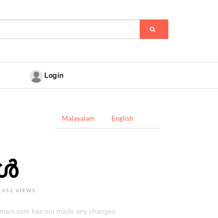
Login
Malayalam
English
ങൾ
1452 VIEWS
himani.com has not made any changes.