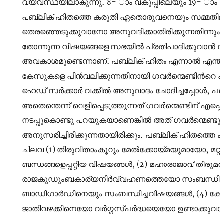
വ്യവസ്ഥയിലാകുന്നു. 8- ാം വകുപ്പിലെയും 19- ാം 
പബ്ലിക് ഹിതത്തെ കരുതി ഏതൊരുവനെയും സമ്മതി
തെരഞ്ഞെടുക്കുവാനോ അനുവദിക്കാതിരിക്കുന്നതിന്നു
തോന്നുന്ന വിഷയങ്ങളെ സഭയിൽ പ്രതിപാദിക്കുവാൻ സമ്
അവകാശമുണ്ടെന്നാണ്. പബ്ലിക് ഹിതം എന്നാൽ എന്
കേസുകളെ പിൻവലിക്കുന്നതിനായി ഗവർന്മെണ്ടിന്‍
ഹെഡ്‌ സർക്കാർ വക്കീൽ അനുവാദം ചോദിച്ചപ്പോൾ, പബ്ല
അതെന്തെന്ന് വെളിപ്പെടുത്തുന്നത് ഗവർന്മെണ്ടിന് എപ
നടപ്പുകൊണ്ടു പറയുകയാണെങ്കിൽ അത് ഗവർന്മെണ്
അനുസരിച്ചിരിക്കുന്നതായിരിക്കും. പബ്ലിക് ഹിതത്തെ ക
ചിലവ (1) തിരുവിതാംകൂറും മേൽക്കോയ്മയുമായോ, മറ
ബന്ധങ്ങളെപ്പറ്റിയ വിഷയങ്ങൾ, (2) മഹാരാജാവ് ത
രാജകുഡുംബകാര്യനിർവ്വഹണത്തെയോ സംബന്ധിച്ച വ
ബാഡിഗാർഡിനെയും സംബന്ധിച്ചവിഷയങ്ങൾ, (4) കേവല
ജാതിവഴക്കിനെയോ വർഗ്ഗസ്പർദ്ധയെയോ ഉണ്ടാക്കുവാൻ ഉ