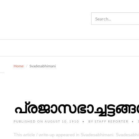
Home
Svadesabhimani
പ്രജാസഭാച്ചട്ടങ്
PUBLISHED ON AUGUST 10, 1910
BY
STAFF REPORTER
This article / write-up appeared in Svadesabhimani. Svadesab