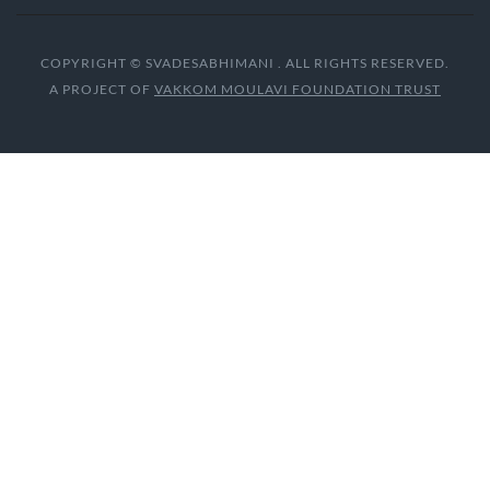
COPYRIGHT © SVADESABHIMANI . ALL RIGHTS RESERVED.
A PROJECT OF
VAKKOM MOULAVI FOUNDATION TRUST