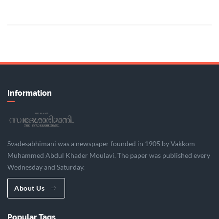
Information
Svadesabhimani was a newspaper founded in 1905 by Vakkom
Muhammed Abdul Khader Moulavi. The paper was published every
Wednesday and Saturday.
About Us
Popular Tags