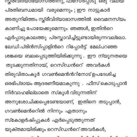
സ്ത്രീവിദ്യാഭ്യാസത്തിനു, ഫീസേർപ്പാടു ഒരു വലിയ
പ്രതിബന്ധമായി വരുമെന്നും ; ഈ നാട്ടുകാർ
അതുനിമിത്തം സ്ത്രീവിദ്യാഭാസത്തിൽ വൈമനസ്യം
കാണിച്ചു പോയേക്കുമെന്നും ഞങ്ങൾ, ഇതിന്‍റെ
ഏർപ്പാടുകാലത്തു പ്രസ്താവിച്ചിട്ടുണ്ടായിരുന്നവല്ലോ.
ലേഡി പ്രിൻസിപ്പാളിന്‍റെ റിപ്പോർട്ട് മേല്പറഞ്ഞ
ശങ്കയെ ബലപ്പെടുത്തിയിരിക്കുന്നു . ഈ ന്യൂനതയെ
തുടക്കുന്നതിനായ്, റെസിഡന്‍റെ് അവർകൾ
തിരുവിതാംകൂർ ഗവൺമെൻന്‍റിനോട് ഉപദേശിച്ച
ഒരഭിപ്രായം ആദരണീയമാകുന്നു . ഫീസ് കൊടുപ്പാൻ
നിർവാഹമില്ലാതെ സ്‌കൂൾ വിടുന്നതിന്
അനുശോചിക്കപ്പെടേണ്ടയാണ്‌, ഇതിനെ തടുപ്പാൻ,
ഗവൺമെന്‍റെിൽ നിന്നും ഏതാനും
സ്‌കോളർഷിപ്പുകൾ ഏർപ്പെടുത്തുന്നത്
യുക്തമായിരിക്കും റെസിഡന്‍റെ് അവർകൾ,