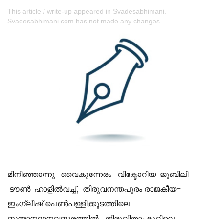
This article / write-up appeared in Svadesabhimani.
Svadesabhimani.com has not made any changes.
മിനിഞ്ഞാന്നു വൈകുന്നേരം വിക്ടോറിയ ജൂബിലി
ടൗൺ ഹാളിൽവച്ച്, തിരുവനന്തപുരം രാജകീയ-
ഇംഗ്ലീഷ് പെൺപള്ളിക്കൂടത്തിലെ
സമ്മാനദാനവസരത്തിൽ, തിരുവിതാംകൂറിലെ