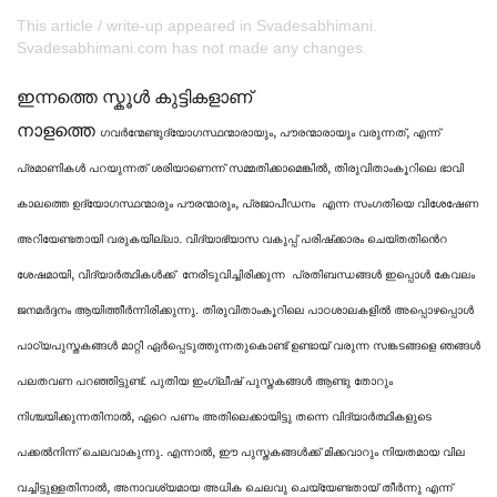
This article / write-up appeared in Svadesabhimani.
Svadesabhimani.com has not made any changes.
ഇന്നത്തെ സ്കൂൾ കുട്ടികളാണ്
നാളത്തെ
ഗവര്‍ന്മേണ്ടു
ദ്യോഗസ്ഥന്മാരായും, പൗരന്മാരായും വരുന്നത്, എന്ന്
പ്രമാണികൾ പറയുന്നത് ശരിയാണെന്ന് സമ്മതിക്കാമെങ്കിൽ, തിരുവിതാംകൂറിലെ ഭാവി
കാലത്തെ ഉദ്യോഗസ്ഥന്മാരും പൗരന്മാരും, പ്രജാപീഡനം എന്ന സംഗതിയെ വിശേഷേണ
അറിയേണ്ടതായി വരുകയില്ലാ. വിദ്യാഭ്യാസ വകുപ്പ് പരിഷ്‌ക്കാരം ചെയ്തതിൻെറ
ശേഷമായി, വിദ്യാർത്ഥികൾക്ക് നേരിടുവിച്ചിരിക്കുന്ന പ്രതിബന്ധങ്ങൾ ഇപ്പൊൾ കേവലം
ജനമർദ്ദനം ആയിത്തീർന്നിരിക്കുന്നു. തിരുവിതാംകൂറിലെ പാഠശാലകളിൽ അപ്പൊഴപ്പൊൾ
പാഠ്യപുസ്തകങ്ങൾ മാറ്റി ഏർപ്പെടുത്തുന്നതുകൊണ്ട് ഉണ്ടായ് വരുന്ന സങ്കടങ്ങളെ ഞങ്ങൾ
പലതവണ പറഞ്ഞിട്ടുണ്ട്. പുതിയ ഇംഗ്ലീഷ് പുസ്തകങ്ങൾ ആണ്ടു തോറും
നിശ്ചയിക്കുന്നതിനാൽ, ഏറെ പണം അതിലെക്കായിട്ടു തന്നെ വിദ്യാർത്ഥികളുടെ
പക്കൽനിന്ന് ചെലവാകുന്നു. എന്നാൽ, ഈ പുസ്തകങ്ങൾക്ക് മിക്കവാറും നിയതമായ വില
വച്ചിട്ടുള്ളതിനാൽ, അനാവശ്യമായ അധിക ചെലവു ചെയ്യേണ്ടതായ് തീർന്നു എന്ന്