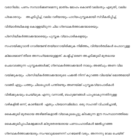
വരാറില്ല. പണം സമ്പാദിക്കണമെന്നു മാത്രം മോഹം കൊണ്ട് വല്ലതും എഴുതി, വല്ല
പ്രകാരവും അച്ചടിപ്പിച്ച്, വല്ല വഴിയായും പാഠ്യപുസ്തകമായി സ്വീകരിപ്പിച്ച്,
വിദ്യാർത്ഥികളെ കൊള്ളയിടുന്ന ചില ഗ്രന്ഥകർത്താക്കന്മാരെയും
പ്രസിദ്ധീകർത്താക്കന്മാരെയും പുസ്തക വ്യാപാരികളെയും
സഹായിക്കുവാൻ
ഗവര്‍ന്മേണ്ട്
തയ്യാറായിരിക്കുക നിമിത്തം, വിദ്യാർത്ഥികൾ പെടാറുള്ള
ക്ലേശമാണ് തീരെ അസഹ്യമായുള്ളത്. കഷ്ടിച്ച് ഒരണ അച്ചടിക്കൂലി മുതലായ
ചെലവടങ്ങുന്ന പുസ്തകങ്ങൾക്ക്, ഗ്രന്ഥകർത്താക്കന്മാർ നാലും അഞ്ചും അണ വില
വയ്ക്കുകയും പ്രസിദ്ധീകർത്താക്കന്മാരുടെ പക്കൽ നിന്ന് കുറഞ്ഞ വിലയ്ക് മൊത്തമായി
വാങ്ങി എട്ടും പത്തും ചിലപ്പൊൾ പന്ത്രണ്ടും അണയ്ക്ക് പുസ്തകവ്യാപാരികൾ
വിൽക്കുകയും ചെയ്യുക എന്നു വന്നാൽ, ബഹുജനങ്ങൾ പാപ്പരാകുന്നതിനുള്ള
വഴികളിൽ ഒന്ന്, കാൺമാൻ ഏതും പ്രയാസമില്ലാ. ഒരു സംഗതി വിചാരിച്ചാൽ,
കൈക്കൂലി മുതലായ അഴിമതികളാൽ വ്യാകുലപ്പെട്ടു കിടക്കുന്ന ഈ സംസ്ഥാനത്തിലെ
കൈക്കൂലിപ്പാപികളേക്കാൾ ക്രൂരതരന്മാരായ പണാപഹാരികൾ മേൽപ്പറഞ്ഞ
ഗ്രന്ഥകർത്താക്കന്മാരും സംഘവുമാണെന്ന് പറയേണ്ടി വരും. അന്നന്നു വേല ചെയ്ത്