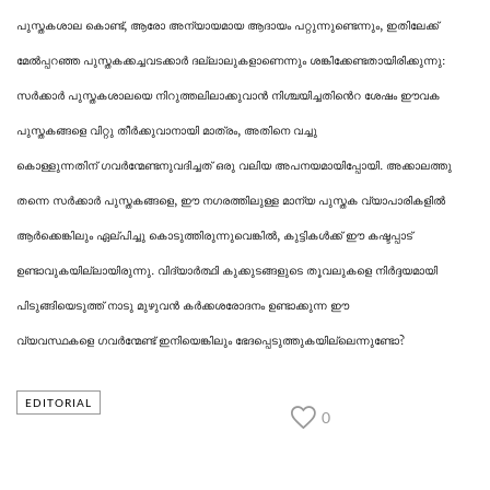
പുസ്തകശാല കൊണ്ട്, ആരോ അന്യായമായ ആദായം പറ്റുന്നുണ്ടെന്നും, ഇതിലേക്ക്
മേൽപ്പറഞ്ഞ പുസ്തകക്കച്ചവടക്കാർ ദല്ലാലുകളാണെന്നും ശങ്കിക്കേണ്ടതായിരിക്കുന്നു:
സർക്കാർ പുസ്തകശാലയെ നിറുത്തലിലാക്കുവാൻ നിശ്ചയിച്ചതിൻെറ ശേഷം ഈവക
പുസ്തകങ്ങളെ വിറ്റു തീർക്കുവാനായി മാത്രം, അതിനെ വച്ചു
കൊള്ളുന്നതിന്
ഗവര്‍ന്മേണ്ടനു
വദിച്ചത് ഒരു വലിയ അപനയമായിപ്പോയി. അക്കാലത്തു
തന്നെ സർക്കാർ പുസ്തകങ്ങളെ, ഈ നഗരത്തിലുള്ള മാന്യ പുസ്തക വ്യാപാരികളിൽ
ആർക്കെങ്കിലും ഏല്പിച്ചു കൊടുത്തിരുന്നുവെങ്കിൽ, കുട്ടികൾക്ക് ഈ കഷ്ടപ്പാട്
ഉണ്ടാവുകയില്ലായിരുന്നു. വിദ്യാർത്ഥി കുക്കുടങ്ങളുടെ തൂവലുകളെ നിർദ്ദയമായി
പിടുങ്ങിയെടുത്ത് നാടു മുഴുവൻ കർക്കശരോദനം ഉണ്ടാക്കുന്ന ഈ
വ്യവസ്ഥകളെ
ഗവര്‍ന്മേണ്ട് ഇ
നിയെങ്കിലും ഭേദപ്പെടുത്തുകയില്ലെന്നുണ്ടോ?
EDITORIAL
0