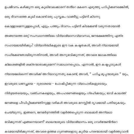
ഉപജീവനം കഴിക്കുന്ന ഒരു കൂലിവേലക്കാരന് തൻ്റെ മകനെ എഴുത്തു പഠിപ്പിക്കണമെങ്കിൽ,
ഒരു ദിവസത്തെ കൂലി കൊണ്ട് ഒരു പുസ്തകം വാങ്ങീട്ടു പട്ടിണി കിടന്നു
കൊള്ളാമെന്നുള്ളപ്പൊള്‍, എട്ടും പത്തും ദിവസം പട്ടിണി കിടക്കേണ്ടി വരുന്നതായാല്‍
അങ്ങനത്തെ ഒരു് സംസ്ഥാനത്തിലെ വിദ്യാഭ്യാസവ്യവസ്ഥ, ജനക്ഷേമത്തിനു എത്ര
സഹായമായിരിക്കും? വിദ്യാർത്ഥികളുടെ ഈ വക കഷ്ടതകൾ, അവർ ന്യായമായി
സഹിക്കേണ്ടതായിരുന്നതിനാൽ, അവർ അനുഭവിക്കുന്നത്, അവരെ ലോകത്തിലെ
ക്ലേശങ്ങളിൽ ശക്തന്മാരാക്കുമെന്ന് സമാധാനപ്പെടാം. എന്നാൽ, ഈ കഷ്ടപ്പാടുകൾ
ന്യായമല്ലെന്ന് അവർക്ക് അറിയാവുന്നതു കൊണ്ട്, അവർ, " പഠിച്ച മൂപ്പന്മാരുടെ " യും,
ഇവരുടെ ധനേച്ഛയെ - ദുരാശയെ - പോഷിപ്പിക്കുന്ന വ്യാപാരികളുടെയും
നിർദ്ദയതയെയും, വഞ്ചനകളെയും, അപഹരണങ്ങളെയും ഗ്രഹിക്കയും; ഭാവി കാലത്ത്
ജനങ്ങളെ പീഡിപ്പിക്കേണ്ടതിനുള്ള വഴികൾ അവരുടെ മനസ്സിൽ ദൃഢമായി പതിയുകയും
ചെയ്യുന്നു. ഇങ്ങനെ, ജനമർദ്ദനത്തിൽ വളർത്തപ്പെടുന്ന ബാലമാർ അന്യഥാ
ഭവിക്കുന്നത് എങ്ങനെയാണ്? ബാലന്മാരുടെ വിദ്യാഭ്യാസം ഒരു
ഗവര്‍ന്മേണ്ടി
ന്‍റെ
കടമയായിരിക്കുന്നത്, അവരെ ഉത്തമ ഗുണങ്ങളൊടു കൂടിയ പൗരന്മാരായി വളർത്തുവാൻ