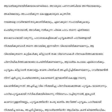
ആവശ്യമുണ്ടായിരിക്കയാലാണല്ലൊ. അവരുടെ പണസഞ്ചിയെ അന്യായമായും
അക്രമമായും അപഹരിക്കുന്ന കൊള്ളക്കാരുടെ കുത്സിത
നയങ്ങളെ
ഗവര്‍ന്മേണ്ട്
തടുക്കാതിരിക്കയും, ഏറെക്കുറെ സഹായിക്കുകയും
ചെയ്യുന്നതായാൽ, അവർക്കു നൽകുന്ന പ്രഥമ പാഠം തന്നെ എത്രയോ
ദോഷാവഹമായി വരുന്നു, പാഠശാലകളിലെക്ക് പുസ്തകങ്ങൾ പാഠ്യങ്ങളായി
നിശ്ചയിക്കുമ്പോൾ തന്നെ അവയ്ക്കു ഇന്നയിന്ന വിലയായിരിക്കണമെന്നും, ആ
വിലയ്ക്കുതന്നെ കുട്ടികൾക്കു കിട്ടുവാൻ തക്ക വ്യവസ്ഥകൾ ഗ്രന്ഥകർത്താക്കന്മാരോ
പ്രസിദ്ധീകർത്താക്കന്മാരോ ചെയ്തിരിക്കണമെന്നും, ആവശ്യം പോലെ എല്ലാവർക്കും
പുസ്തകം കിട്ടുവാൻ തക്കവണ്ണം വേണ്ട പ്രതികൾ അച്ചടിപ്പിച്ചിരിക്കണമെന്നും,
ഗവര്‍ന്മേണ്ടി
ല്‍
നിന്ന് ഏർപ്പാടു ചെയ്യാത്തതു കൊണ്ടാണ്, ഈമാതിരി കൊള്ള നടന്നു
കൊണ്ടിരിക്കുന്നത്. അച്ചടിച്ചു വില നിശ്ചയിച്ചു പ്രസിദ്ധമാക്കത്തക്ക പുസ്തകം യാതൊന്നും
പാഠ്യപുസ്തകമായി സ്വീകരിക്കയില്ലെന്നു നിർബന്ധം വച്ചിരുന്നാൽ, ഇപ്പോൾ
കാണാറുള്ളതിന്മണ്ണം, പുസ്തകത്തിൻെറ പേരു മാത്രം അറിഞ്ഞ് പുസ്തകം പാഠ്യമായി
നിശ്ചയിച്ച ശേഷം, അച്ചടിപ്പിക്കയും, ആവശ്യത്തിൻെറ ആധിക്യം കണ്ട് ക്രമത്തിലധികം