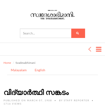
Home
Svadesabhimani
Malayalam
English
വിദ്യാർത്ഥി സങ്കടം
PUBLISHED ON MARCH 07, 1908
BY
STAFF REPORTER
1716 VIEWS