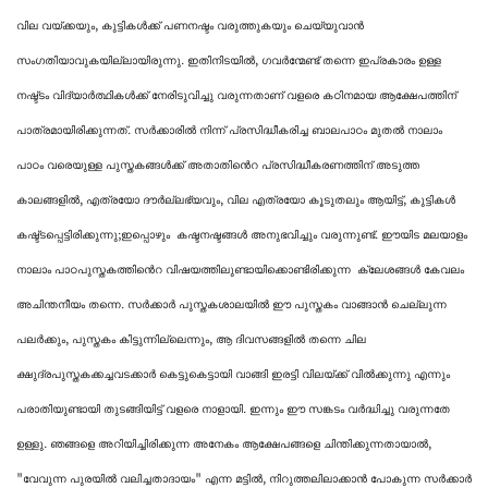
വില വയ്ക്കയും, കുട്ടികൾക്ക് പണനഷ്ടം വരുത്തുകയും ചെയ്യുവാൻ
സംഗതിയാവുകയില്ലായിരുന്നു. ഇതിനിടയിൽ,
ഗവര്‍ന്മേണ്ട്
തന്നെ ഇപ്രകാരം ഉള്ള
നഷ്ട്ടം വിദ്യാർത്ഥികൾക്ക് നേരിടുവിച്ചു വരുന്നതാണ് വളരെ കഠിനമായ ആക്ഷേപത്തിന്
പാത്രമായിരിക്കുന്നത്. സർക്കാരിൽ നിന്ന് പ്രസിദ്ധീകരിച്ച ബാലപാഠം മുതൽ നാലാം
പാഠം വരെയുള്ള പുസ്തകങ്ങൾക്ക് അതാതിൻെറ പ്രസിദ്ധീകരണത്തിന് അടുത്ത
കാലങ്ങളിൽ, എത്രയോ ദൗർല്ലഭ്യവും, വില എത്രയോ കൂടുതലും ആയിട്ട്, കുട്ടികൾ
കഷ്ട്ടപ്പെട്ടിരിക്കുന്നു;ഇപ്പൊഴും കഷ്ടനഷ്ടങ്ങൾ അനുഭവിച്ചും വരുന്നുണ്ട്. ഈയിട മലയാളം
നാലാം പാഠപുസ്തകത്തിൻെറ വിഷയത്തിലുണ്ടായിക്കൊണ്ടിരിക്കുന്ന ക്ലേശങ്ങൾ കേവലം
അചിന്തനീയം തന്നെ. സർക്കാർ പുസ്തകശാലയിൽ ഈ പുസ്തകം വാങ്ങാൻ ചെല്ലുന്ന
പലർക്കും, പുസ്തകം കിട്ടുന്നില്ലെന്നും, ആ ദിവസങ്ങളിൽ തന്നെ ചില
ക്ഷുദ്രപുസ്തകക്കച്ചവടക്കാർ കെട്ടുകെട്ടായി വാങ്ങി ഇരട്ടി വിലയ്ക്ക് വിൽക്കുന്നു എന്നും
പരാതിയുണ്ടായി തുടങ്ങിയിട്ട് വളരെ നാളായി. ഇന്നും ഈ സങ്കടം വർദ്ധിച്ചു വരുന്നതേ
ഉള്ളു. ഞങ്ങളെ അറിയിച്ചിരിക്കുന്ന അനേകം ആക്ഷേപങ്ങളെ ചിന്തിക്കുന്നതായാൽ,
"വേവുന്ന പുരയിൽ വലിച്ചതാദായം" എന്ന മട്ടിൽ, നിറുത്തലിലാക്കാൻ പോകുന്ന സർക്കാർ