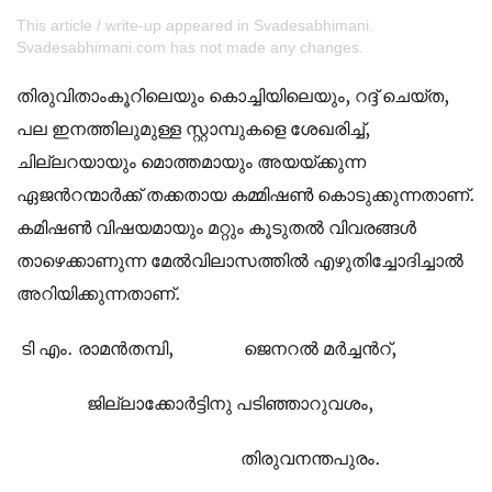
This article / write-up appeared in Svadesabhimani.
Svadesabhimani.com has not made any changes.
തിരുവിതാംകൂറിലെയും കൊച്ചിയിലെയും, റദ്ദ് ചെയ്ത,
പല ഇനത്തിലുമുള്ള സ്റ്റാമ്പുകളെ ശേഖരിച്ച്,
ചില്ലറയായും മൊത്തമായും അയയ്ക്കുന്ന
ഏജന്‍‍റന്മാര്‍ക്ക് തക്കതായ കമ്മിഷണ്‍ കൊടുക്കുന്നതാണ്.
കമിഷണ്‍ വിഷയമായും മറ്റും കൂടുതല്‍ വിവരങ്ങള്‍
താഴെക്കാണുന്ന മേല്‍വിലാസത്തില്‍ എഴുതിച്ചോദിച്ചാല്‍
അറിയിക്കുന്നതാണ്.
ടി എം. രാമന്‍തമ്പി, ജെനറല്‍ മര്‍ച്ചന്‍‍റ്,
ജില്ലാക്കോര്‍ട്ടിനു പടിഞ്ഞാറുവശം,
തിരുവനന്തപുരം.