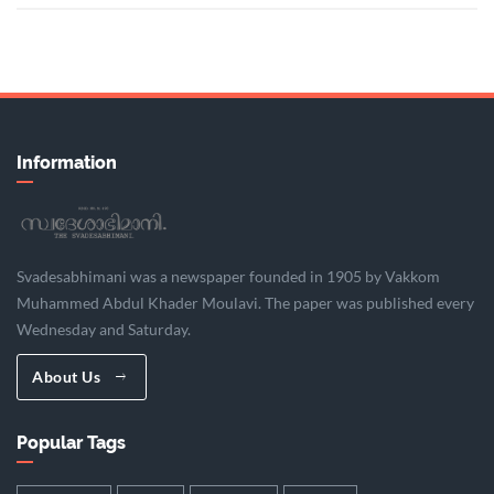
Information
Svadesabhimani was a newspaper founded in 1905 by Vakkom
Muhammed Abdul Khader Moulavi. The paper was published every
Wednesday and Saturday.
About Us
Popular Tags