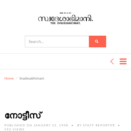
Home
Svadesabhimani
നോട്ടീസ്
PUBLISHED ON JANUARY 22, 1908
BY
STAFF REPORTER
592 VIEWS