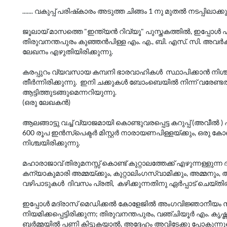
....... വകുപ്പ് പരിഷ്‌കാരം അടുത്ത ചിങ്ങം 1 നു മുതൽ നടപ്പിലാക്
ജൂലായ് മാസത്തെ "ഇന്ത്യൻ റിവ്യൂ" പുസ്തകത്തിൽ, ഇപ്പോ
തിരുവനന്തപുരം കുഞ്ഞൻപിള്ള എം. എ., ബി. എസ്. സി. അവർക
ലേഖനം എഴുതിയിരിക്കുന്നു.
കരപ്പുറം വ്യവസായ കമ്പനി ഭാരവാഹികൾ സ്ഥാപിക്കാൻ നിശ്ചയിച
തീർന്നിരിക്കുന്നു. ഇനി ചക്കുകൾ ബോംബെയിൽ നിന്ന് വരേണ്ട
ആട്ടിത്തുടങ്ങുമെന്നറിയുന്നു.
(ഒരു ലേഖകൻ)
ആലങ്ങാട്ടു വച്ച് വ്യാജമായി കൊണ്ടുവരപ്പെട്ട കറുപ്പ് (അവീൽ ) പിട
600 രൂപ ഇൻസ്‌പെക്ടർ മിസ്റ്റർ നാരായണപിള്ളയ്ക്കും, ഒരു ക
നിശ്ചയിരിക്കുന്നു.
മഹാരാജാവ് തിരുമനസ്സ് കൊണ്ട് കുറ്റാലത്തേക്ക് എഴുന്നള്ളുന
കന്യാകുമാരി അമ്മയ്ക്കും, കുറ്റാലിംഗസ്വാമിക്കും, അമ്മനു
വഴിപാടുകൾ ദിവസം പ്രതി, കഴിക്കുന്നതിനു ഏർപ്പാട് ചെയ്തിരിക
ഇപ്പോൾ മദ്രാസ് മെഡിക്കൽ കോളേജിൽ അംഗവിജ്ഞാനീയം സ
നിയമിക്കപ്പെട്ടിരിക്കുന്ന; തിരുവനന്തപുരം, വഞ്ചിയൂർ എം. കൃ
ബർമ്മയിൽ പണി കിട്ടുകയാൽ, അദ്ദേഹം അവിടേക്കു പോകുന്നുവ