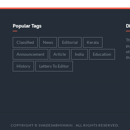
Popular Tags
D
Th
Classified
News
Editorial
Kerala
pu
ot
Announcement
Article
India
Education
th
History
Letters To Editor
COPYRIGHT © SVADESABHIMANI . ALL RIGHTS RESERVED.