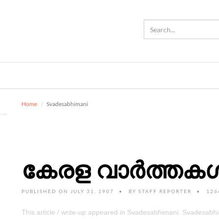
Home
Svadesabhimani
കേരള വാർത്തക
PUBLISHED ON JULY 31, 1907
BY
STAFF REPORTER
126
This article / write-up appeared in Svadesabhimani. Svadesab