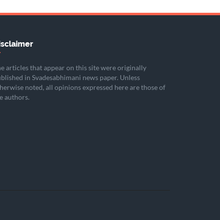
isclaimer
e articles that appear on this site were originally
blished in Svadesabhimani news paper. Unless
herwise noted, all opinions expressed here are those of
e authors.