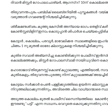
ദിവാൻ മിസ്റ്റർ ഗോപാലാചാര്യർ, ആഗസ്ററ് 10ന് കൊല്ലത്തെത്ത
തിരുവനന്തപുരം പബ്ലിക് ലൈബ്രറിയിൽ പുസ്തകങ്ങൾ വയ്ക്കുന്നതി
വരുത്താൻ ഗവണ്മെന്റ് നിശ്ചയിച്ചിരിക്കുന്നു.
ശ്രീകണ്ടേശ്വരം കുത്തു കേസിൽ അന്യായ ഭാഗം തെളിവ് കഴിഞ്
കോൺസ്റ്റബിളിന് ഇനാം കൊടുപ്പാൻ ശിപാർശ ചെയ്യപ്പെട്ടിരിക്
കോട്ടാർ , കൊല്ലം, പരവൂർ, മാവേലിക്കര സ്ഥലങ്ങളിലെ ഇംഗ്
ചിങ്ങം 1 നു മുതൽ ഓരോ ക്ലാസ്സുകളെ നിശ്ചയിച്ചിരിക്കുന്നു.
കുതിര സവാരി അഭ്യസിച്ചു കൊണ്ടിരിക്കുന്ന പോലീസ് ഇൻസ്
കൊല്ലത്തേക്കും, മിസ്റ്റർ ഗോപാലസ്വാമി നായിഡുവിനെ കൊട്ടാരക
മഹാരാജാവ് തിരുമനസ്സ് കൊണ്ട് കുറ്റാലത്തു എത്തിയാൽ, സവാ
കുതിരകളും തിരുവനന്തപുരത്തു നിന്ന് കുറ്റാലത്തേക്ക് അയച്ചിരിക
കോട്ടയം സർക്കാർ പെൺ പള്ളിക്കൂടത്തിലെ ഉയർന്ന ക്ലാസ്സുക
നിറുത്തലിലാക്കുന്നതിനും, അവിടത്തെ ചില വാധ്യാന്മാരെ സ്ഥലം മാ
അടുത്ത കൊല്ലം മുതൽ പോലീസ് സൈന്യത്തിലെ കോൺസ്റ്റ
ഈരണ്ടു "പട്ടി" എന്ന സാധനം വെറുതെ കൊടുക്കുന്നതിനു ഗവണ്മെന്