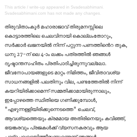
This article / write-up appeared in Svadesabhimani.
Svadesabhimani.com has not made any changes.
തിരുവിതാംകൂർ മഹാരാജാവ് തിരുമനസ്സിലെ
കൊട്ടാരത്തിലെ ചെലവിനായി കൊല്ലംതോറും,
സർക്കാർ ഖജനയിൽ നിന്ന് പറ്റുന്ന പണത്തിൻെറ തുക,
ധനു 27-ന് ലെ 4-ാം ലക്കം പത്രത്തിൽ ഞങ്ങൾ
ദൃഷ്ടാന്തസഹിതം പ്രതിപാദിച്ചിരുന്നുവല്ലോ.
ജീവനോപായങ്ങളുടെ മാറ്റം നിമിത്തം, ജീവിതാവശ്യ
സാധനങ്ങളിൽ പലതിനും വില, പണ്ടത്തേതിൽ നിന്ന്
കയറിയിരിക്കാമെന്ന് സമ്മതിക്കാമായിരുന്നാലും,
ഇപ്പോഴത്തെ സ്ഥിതിയെ ഗണിക്കുമ്പോൾ,
"എഴുന്നള്ളിയിരിക്കുന്നെടത്തെ" ചെലവ്,
ആവശ്യത്തെയും ക്രമമായ അതിരിനെയും കവിഞ്ഞ്,
ഭയങ്കരവും പ്രജകൾക്ക് വ്യസനകരവും ആയ
പാഴ്‌ചെലവായിത്തീരുന്നുണ്ടെന്ന് ഞങ്ങൾ