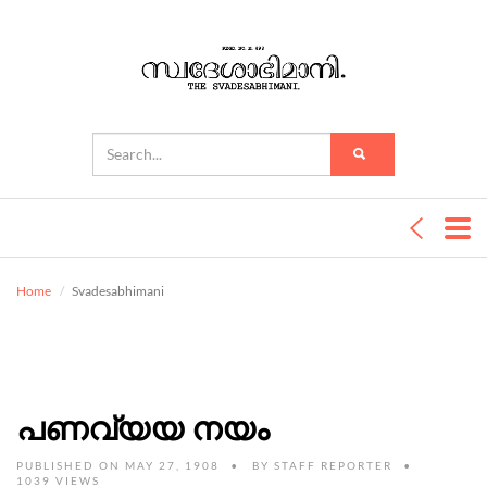
Home
Svadesabhimani
പണവ്യയ നയം
PUBLISHED ON MAY 27, 1908
BY
STAFF REPORTER
1039 VIEWS