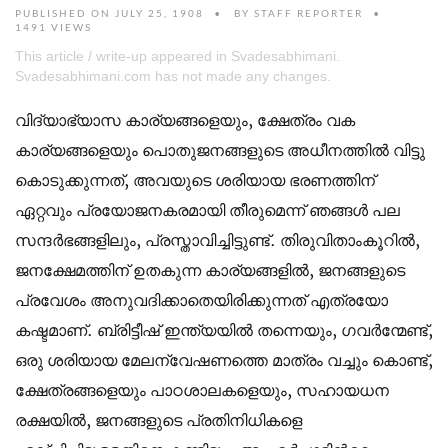
PUBLISHED ON JULY 25, 1908
BY
STAFF REPORTER
1491 VIEWS
This article / write-up appeared in Svadesabhimani.
Svadesabhimani.com has not made any changes.
വിദ്യാഭ്യാസ കാര്യങ്ങളെയും, ക്ഷേത്രം വക
കാര്യങ്ങളെയും പൊതുജനങ്ങളുടെ അധീനത്തിൽ വിട്ടു
കൊടുക്കുന്നത്, അവയുടെ ശരിയായ ഭരണത്തിന്
ഏറ്റവും പ്രയോജനകരമായി തീരുമെന്ന് ഞങ്ങൾ പല
സന്ദർഭങ്ങളിലും, പ്രസ്താവിച്ചിട്ടുണ്ട്. തിരുവിതാംകൂറിൽ,
ജനക്ഷേമത്തിന് ഉതകുന്ന കാര്യങ്ങളിൽ, ജനങ്ങളുടെ
പ്രവേശം അനുവദിക്കാതെയിരിക്കുന്നത് എത്രയോ
കഷ്ടമാണ്. ബ്രിട്ടീഷ് ഇന്ത്യയിൽ തന്നെയും, ഗവര്‍ന്മേണ്ട്,
ഒരു ശരിയായ മേലന്വേഷണത്തെ മാത്രം വച്ചും കൊണ്ട്,
ക്ഷേത്രങ്ങളെയും പാഠശാലകളെയും, സഹായധന
രക്ഷയിൽ, ജനങ്ങളുടെ പ്രതിനിധികളെ