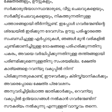
ക്ഷേത്രങ്ങളും, ഊട്ടുകളും,
സർക്കാരുദ്യോഗസ്ഥന്മാരുടെ, വീട്ടു ചെലവുകളെയും,
സർക്കീട്ട് ചെലവുകളെയും, നികത്തുന്നതിനുള്ള
പത്താഴങ്ങളായി തീർന്നിട്ടുണ്ട്. ഇപ്പോൾ ഗവര്‍ന്മേണ്ടിന്റെ
ശ്രദ്ധയിൽ ഇരിക്കുന്ന ദേവസ്വം ഊട്ടു പരിഷ്കാരത്തെ
സംബന്ധിച്ചുള്ള ഏർപ്പാടുകൾ, ഞങ്ങൾ മുൻ വരികളിൽ
ചൂണ്ടിക്കാണിച്ചിട്ടുള്ള ദോഷങ്ങളെ പരിഹരിക്കുന്നതിനു
പകരം, അവയെ വർദ്ധിപ്പിക്കുന്നതിനുള്ള തന്ത്രങ്ങളായി
പരിണമിക്കുമെന്നുള്ളതിനു സംശയമില്ല. ക്ഷേത്ര
കാര്യങ്ങളെ റവന്യു വകുപ്പിൽ നിന്ന്
പിരിക്കുന്നതുകൊണ്ട്, ഈഴവർക്കും ക്രിസ്ത്യാനികൾക്കും
അവരെപ്പോലെ ക്ഷേത്ര പ്രവേശനം
അനുവദിച്ചിട്ടില്ലാത്ത ജാതിക്കാർക്കും, റെവന്യു
വകുപ്പിൽ ഉദ്യോഗങ്ങൾ നൽകാൻ ഗവര്‍ന്മേണ്ടിന്
സൗകര്യം നൽകുന്നു എന്നുള്ളത് വാസ്തവം തന്നെ.